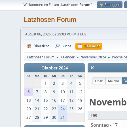
Willkommen im Forum „
Latzhosen Forum
“.
Einloggen
Latzhosen Forum
August 06, 2026, 02:29:03 VORMITTAG
Übersicht
Suche
Kalender
Latzhosen Forum
Kalender
November 2024
Woche be
►
►
►
«
Oktober 2024
So
Mo
Di
Mi
Do
Fr
Sa
LISTE
MONAT
W
1
2
3
4
5
6
7
8
9
10
11
12
Novemb
13
14
15
16
17
18
19
20
21
22
23
24
25
26
Tag
27
28
29
30
31
Sonntag - 17