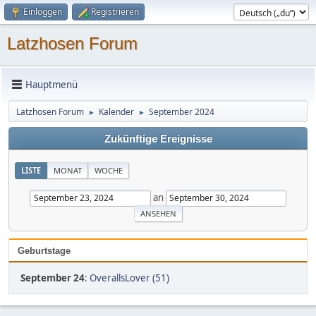
Einloggen
Registrieren
Latzhosen Forum
Hauptmenü
Latzhosen Forum
Kalender
September 2024
►
►
Zukünftige Ereignisse
LISTE
MONAT
WOCHE
an
Geburtstage
September 24
:
OverallsLover (51)