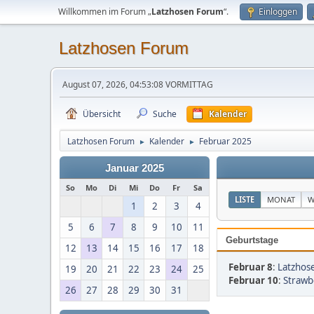
Willkommen im Forum „
Latzhosen Forum
“.
Einloggen
Latzhosen Forum
August 07, 2026, 04:53:08 VORMITTAG
Übersicht
Suche
Kalender
Latzhosen Forum
Kalender
Februar 2025
►
►
Januar 2025
So
Mo
Di
Mi
Do
Fr
Sa
LISTE
MONAT
W
1
2
3
4
5
6
7
8
9
10
11
Geburtstage
12
13
14
15
16
17
18
Februar 8
:
Latzhose
19
20
21
22
23
24
25
Februar 10
:
Strawb
26
27
28
29
30
31