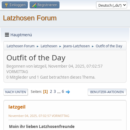
Einloggen
Registrieren
Latzhosen Forum
Hauptmenü
Latzhosen Forum
Latzhosen
Jeans-Latzhosen
Outfit of the Day
►
►
►
Outfit of the Day
Begonnen von latzgeil, November 04, 2025, 07:02:57
VORMITTAG
0 Mitglieder und 1 Gast betrachten dieses Thema.
2
3
...
6
Seiten
1
NACH UNTEN
BENUTZER-AKTIONEN
latzgeil
November 04, 2025, 07:02:57 VORMITTAG
Moin ihr lieben Latzhosenfreunde