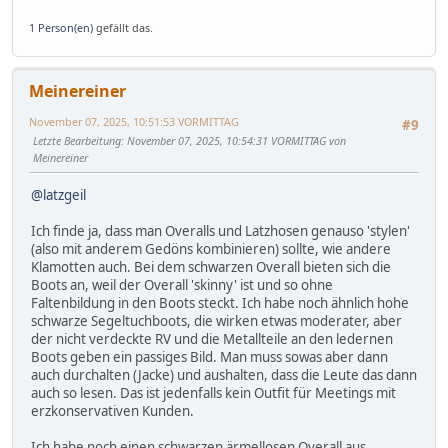
1 Person(en)
gefällt das.
Meinereiner
November 07, 2025, 10:51:53 VORMITTAG
#9
Letzte Bearbeitung
: November 07, 2025, 10:54:31 VORMITTAG von
Meinereiner
@latzgeil
Ich finde ja, dass man Overalls und Latzhosen genauso 'stylen'
(also mit anderem Gedöns kombinieren) sollte, wie andere
Klamotten auch. Bei dem schwarzen Overall bieten sich die
Boots an, weil der Overall 'skinny' ist und so ohne
Faltenbildung in den Boots steckt. Ich habe noch ähnlich hohe
schwarze Segeltuchboots, die wirken etwas moderater, aber
der nicht verdeckte RV und die Metallteile an den ledernen
Boots geben ein passiges Bild. Man muss sowas aber dann
auch durchalten (Jacke) und aushalten, dass die Leute das dann
auch so lesen. Das ist jedenfalls kein Outfit für Meetings mit
erzkonservativen Kunden.
Ich habe noch einen schwarzen ärmellosen Overall aus