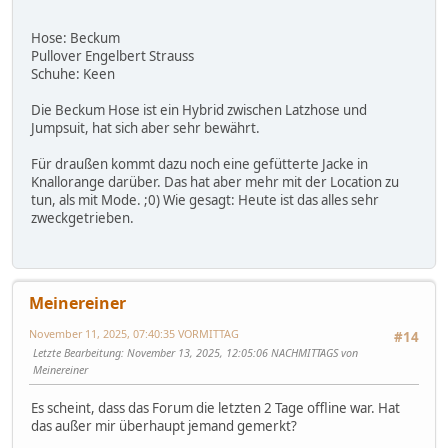
Hose: Beckum
Pullover Engelbert Strauss
Schuhe: Keen
Die Beckum Hose ist ein Hybrid zwischen Latzhose und
Jumpsuit, hat sich aber sehr bewährt.
Für draußen kommt dazu noch eine gefütterte Jacke in
Knallorange darüber. Das hat aber mehr mit der Location zu
tun, als mit Mode. ;0) Wie gesagt: Heute ist das alles sehr
zweckgetrieben.
Meinereiner
November 11, 2025, 07:40:35 VORMITTAG
#14
Letzte Bearbeitung
: November 13, 2025, 12:05:06 NACHMITTAGS von
Meinereiner
Es scheint, dass das Forum die letzten 2 Tage offline war. Hat
das außer mir überhaupt jemand gemerkt?