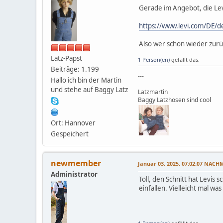
Gerade im Angebot, die Lev
https://www.levi.com/DE/d
Also wer schon wieder zurüc
Latz-Papst
1 Person(en)
gefällt das.
Beiträge: 1.199
---
Hallo ich bin der Martin
und stehe auf Baggy Latz
Latzmartin
Baggy Latzhosen sind cool
Ort: Hannover
Gespeichert
newmember
Januar 03, 2025, 07:02:07 NACH
Administrator
Toll, den Schnitt hat Levis
einfallen. Vielleicht mal w