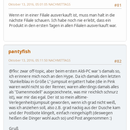
Oktober 13, 2016, 05:01:05 NACHMITTAGS
#81
Wenn er in einer Filiale ausverkauft ist, muss man halt in die
nächste Filiale schauen. Ich habe noch nie erlebt, dass ein
Produkt in den ersten Tagen in allen Filialen ausverkauft war.
pantyfish
Oktober 13, 2016, 05:11:50 NACHMITTAGS
#82
@fkv: zwar off-topic, aber beim ersten Aldi-PC war's damals so,
ich erinnere mich noch an den Hype. Da ich damals den letzten
"dunkelblau in Größe L"-Jumpsuit ergattert habe (die in Pink
waren wohl nicht so der Renner, waren allerdings damals alles
als "Damenmodell" ausgezeichnete, was mir reichlich schnurz
ist), war mir das egal. Der ist so mein alltime-
Verlegenheitsjumpsuit geworden, wenn ich grad nicht weiß,
was ich anziehen soll, also z.B. grad nackig aus der Dusche kam
und der Postbote klingelt, einfach reingehüpft (deswegen
heißen die Dinger wohl auch so) und Post angenommen :)
Gruß