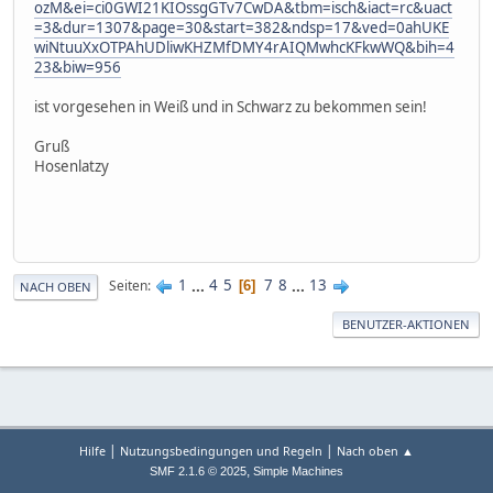
ozM&ei=ci0GWI21KIOssgGTv7CwDA&tbm=isch&iact=rc&uact
=3&dur=1307&page=30&start=382&ndsp=17&ved=0ahUKE
wiNtuuXxOTPAhUDliwKHZMfDMY4rAIQMwhcKFkwWQ&bih=4
23&biw=956
ist vorgesehen in Weiß und in Schwarz zu bekommen sein!
Gruß
Hosenlatzy
1
...
4
5
7
8
...
13
Seiten
6
NACH OBEN
BENUTZER-AKTIONEN
|
|
Hilfe
Nutzungsbedingungen und Regeln
Nach oben ▲
,
SMF 2.1.6 © 2025
Simple Machines