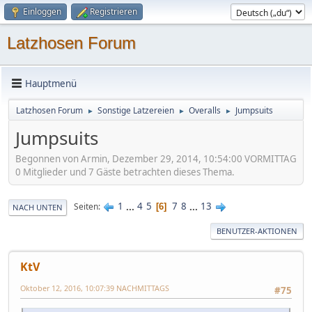
Einloggen
Registrieren
Latzhosen Forum
Hauptmenü
Latzhosen Forum
Sonstige Latzereien
Overalls
Jumpsuits
►
►
►
Jumpsuits
Begonnen von Armin, Dezember 29, 2014, 10:54:00 VORMITTAG
0 Mitglieder und 7 Gäste betrachten dieses Thema.
1
...
4
5
7
8
...
13
Seiten
6
NACH UNTEN
BENUTZER-AKTIONEN
KtV
Oktober 12, 2016, 10:07:39 NACHMITTAGS
#75