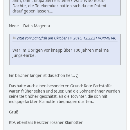
ähm, öhm, Klopapierhersteller? Wat? Wie? Rosa?
Dachte, die Telekomiker hätten sich da ein Patent
drauf geben lassen....
Neee... Dat is Magenta...
Zitat von: pantyfish am Oktober 14, 2016, 12:22:21 VORMITTAG
War im Übrigen vor knapp über 100 Jahren mal 'ne
Jungs-Farbe.
Ein bißchen länger ist das schon her... ;)
Das hatte auch einen besonderen Grund: Rote Farbstoffe
waren früher selten und teuer, und die Sohnemänner wurden
seinerzeit höher geschätzt, als die Töcvhter, die sich mit
indigogefärbten Klamotten begnügen durften..
Gruß
KtV, ebenfalls Besitzer rosaner Klamotten