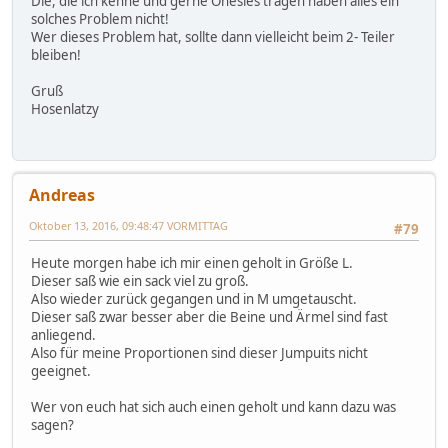
Die, die ich kenne und gerne Onesies tragen haben alles ein
solches Problem nicht!
Wer dieses Problem hat, sollte dann vielleicht beim 2- Teiler
bleiben!
Gruß
Hosenlatzy
Andreas
Oktober 13, 2016, 09:48:47 VORMITTAG
#79
Heute morgen habe ich mir einen geholt in Größe L.
Dieser saß wie ein sack viel zu groß.
Also wieder zurück gegangen und in M umgetauscht.
Dieser saß zwar besser aber die Beine und Ärmel sind fast
anliegend.
Also für meine Proportionen sind dieser Jumpuits nicht
geeignet.
Wer von euch hat sich auch einen geholt und kann dazu was
sagen?