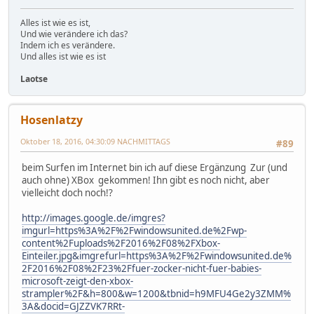
Alles ist wie es ist,
Und wie verändere ich das?
Indem ich es verändere.
Und alles ist wie es ist
Laotse
Hosenlatzy
Oktober 18, 2016, 04:30:09 NACHMITTAGS
#89
beim Surfen im Internet bin ich auf diese Ergänzung Zur (und
auch ohne) XBox gekommen! Ihn gibt es noch nicht, aber
vielleicht doch noch!?
http://images.google.de/imgres?
imgurl=https%3A%2F%2Fwindowsunited.de%2Fwp-
content%2Fuploads%2F2016%2F08%2FXbox-
Einteiler.jpg&imgrefurl=https%3A%2F%2Fwindowsunited.de%
2F2016%2F08%2F23%2Ffuer-zocker-nicht-fuer-babies-
microsoft-zeigt-den-xbox-
strampler%2F&h=800&w=1200&tbnid=h9MFU4Ge2y3ZMM%
3A&docid=GJZZVK7RRt-