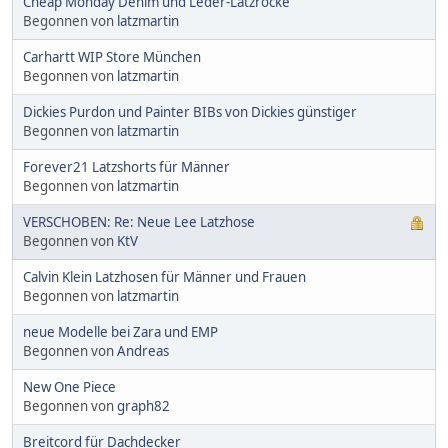
Cheap Monday Denim und Leder-Latzröcke
Begonnen von
latzmartin
Carhartt WIP Store München
Begonnen von
latzmartin
Dickies Purdon und Painter BIBs von Dickies günstiger
Begonnen von
latzmartin
Forever21 Latzshorts für Männer
Begonnen von
latzmartin
VERSCHOBEN: Re: Neue Lee Latzhose
Begonnen von
KtV
Calvin Klein Latzhosen für Männer und Frauen
Begonnen von
latzmartin
neue Modelle bei Zara und EMP
Begonnen von
Andreas
New One Piece
Begonnen von
graph82
Breitcord für Dachdecker