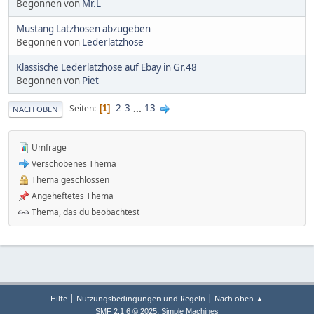
Begonnen von
Mr.L
Mustang Latzhosen abzugeben
Begonnen von
Lederlatzhose
Klassische Lederlatzhose auf Ebay in Gr.48
Begonnen von
Piet
2
3
...
13
Seiten
1
NACH OBEN
Umfrage
Verschobenes Thema
Thema geschlossen
Angeheftetes Thema
Thema, das du beobachtest
|
|
Hilfe
Nutzungsbedingungen und Regeln
Nach oben ▲
,
SMF 2.1.6 © 2025
Simple Machines