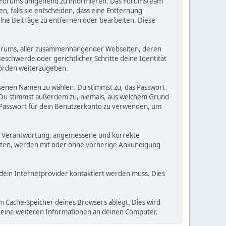
ses Forums umgehend zu informieren. Das Forumsteam
, falls sie entscheiden, dass eine Entfernung
zelne Beiträge zu entfernen oder bearbeiten. Diese
s Forums, aller zusammenhängender Webseiten, deren
Beschwerde oder gerichtlicher Schritte deine Identität
hörden weiterzugeben.
ssenen Namen zu wählen. Du stimmst zu, das Passwort
. Du stimmst außerdem zu, niemals, aus welchem Grund
 Passwort für dein Benutzerkonto zu verwenden, um
einer Verantwortung, angemessene und korrekte
alten, werden mit oder ohne vorherige Ankündigung
 dein Internetprovider kontaktiert werden muss. Dies
m Cache-Speicher deines Browsers ablegt. Dies wird
 keine weiteren Informationen an deinen Computer.