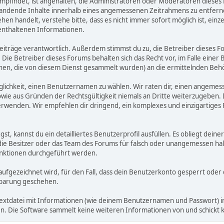
n empfindet, ist angehalten, die Administratoren oder Moderatoren die
standende Inhalte innerhalb eines angemessenen Zeitrahmens zu entfernen
ehen handelt, verstehe bitte, dass es nicht immer sofort möglich ist, ein
 enthaltenen Informationen.
n Beiträge verantwortlich. Außerdem stimmst du zu, die Betreiber diese
 Die Betreiber dieses Forums behalten sich das Recht vor, im Falle einer 
nen, die von diesem Dienst gesammelt wurden) an die ermittelnden Be
lichkeit, einen Benutzernamen zu wählen. Wir raten dir, einen angeme
wie aus Gründen der Rechtsgültigkeit niemals an Dritte weiterzugeben
rwenden. Wir empfehlen dir dringend, ein komplexes und einzigartiges
gst, kannst du ein detailliertes Benutzerprofil ausfüllen. Es obliegt d
 die Besitzer oder das Team des Forums für falsch oder unangemessen h
nktionen durchgeführt werden.
 aufgezeichnet wird, für den Fall, dass dein Benutzerkonto gesperrt oder
inbarung geschehen.
Textdatei mit Informationen (wie deinem Benutzernamen und Passwort) i
gen. Die Software sammelt keine weiteren Informationen von und schickt