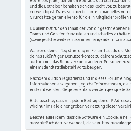
Betreiber. Jeder, der einen Beitrag als zu beanstande
und die Betreiber behalten sich das Recht vor, zu bean
notwendig ist. Da es sich hierbei um ein manuelles Vorg
Grundsätze gelten ebenso für die in Mitgliederprofilen
Du allein bist für den Inhalt der von dir geschriebene
Teams und Gehilfen freizustellen und schadlos zu halten.
(sowie jegliche weitere zusammenhängende Informatio
Während deiner Registrierung im Forum hast du die Mög
deines zukünftigen Benutzerkontos zu deinem Schutz so
auch immer, das Benutzerkonto anderer Personen zu ve
einem Identitätsdiebstahl vorzubeugen.
Nachdem du dich registrierst und in dieses Forum einlog
Informationen anzugeben. Jegliche Informationen, die
entfernt werden. Gegebenenfalls werden geeignete Sa
Bitte beachte, dass mit jedem Beitrag deine IP-Adresse
wird nur im Falle einer groben Verletzung dieser Vere
Beachte außerdem, dass die Software ein Cookie, eine 
ausschließlich dazu verwendet, dich ein- bzw. auszulog