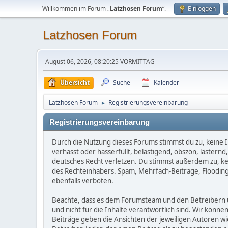
Willkommen im Forum „
Latzhosen Forum
“.
Einloggen
Latzhosen Forum
August 06, 2026, 08:20:25 VORMITTAG
Übersicht
Suche
Kalender
Latzhosen Forum
Registrierungsvereinbarung
►
Registrierungsvereinbarung
Durch die Nutzung dieses Forums stimmst du zu, keine I
verhasst oder hasserfüllt, belästigend, obszön, lästern
deutsches Recht verletzen. Du stimmst außerdem zu, kein
des Rechteinhabers. Spam, Mehrfach-Beiträge, Flooding
ebenfalls verboten.
Beachte, dass es dem Forumsteam und den Betreibern unm
und nicht für die Inhalte verantwortlich sind. Wir könne
Beiträge geben die Ansichten der jeweiligen Autoren w