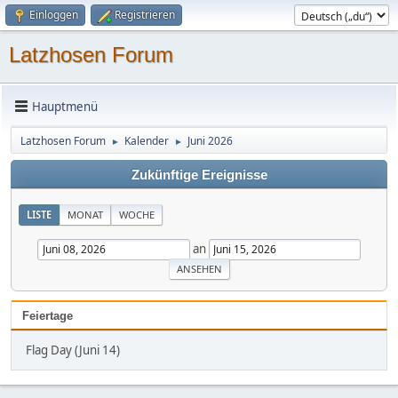
Einloggen
Registrieren
Latzhosen Forum
Hauptmenü
Latzhosen Forum
Kalender
Juni 2026
►
►
Zukünftige Ereignisse
LISTE
MONAT
WOCHE
an
Feiertage
Flag Day (Juni 14)