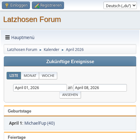
Einloggen
Registrieren
Latzhosen Forum
Hauptmenü
Latzhosen Forum
Kalender
April 2026
►
►
Zukünftige Ereignisse
LISTE
MONAT
WOCHE
an
Geburtstage
April 1
:
MichaelFup (40)
Feiertage