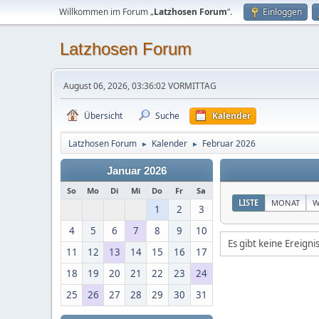
Willkommen im Forum „
Latzhosen Forum
“.
Einloggen
Latzhosen Forum
August 06, 2026, 03:36:02 VORMITTAG
Übersicht
Suche
Kalender
Latzhosen Forum
Kalender
Februar 2026
►
►
Januar 2026
So
Mo
Di
Mi
Do
Fr
Sa
LISTE
MONAT
W
1
2
3
4
5
6
7
8
9
10
Es gibt keine Ereign
11
12
13
14
15
16
17
18
19
20
21
22
23
24
25
26
27
28
29
30
31