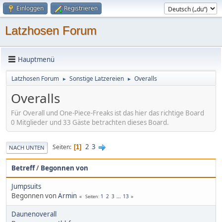
Einloggen
Registrieren
Latzhosen Forum
Hauptmenü
Latzhosen Forum
Sonstige Latzereien
Overalls
►
►
Overalls
Für Overall und One-Piece-Freaks ist das hier das richtige Board
0 Mitglieder und 33 Gäste betrachten dieses Board.
2
3
Seiten
1
NACH UNTEN
Betreff
/
Begonnen von
Jumpsuits
Begonnen von
Armin
1
2
3
...
13
Seiten
Daunenoverall