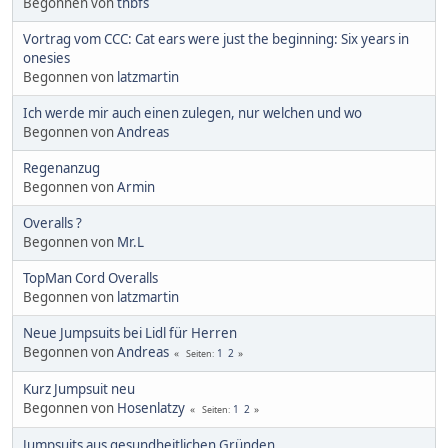
Begonnen von
thbfs
Vortrag vom CCC: Cat ears were just the beginning: Six years in
onesies
Begonnen von
latzmartin
Ich werde mir auch einen zulegen, nur welchen und wo
Begonnen von
Andreas
Regenanzug
Begonnen von
Armin
Overalls ?
Begonnen von
Mr.L
TopMan Cord Overalls
Begonnen von
latzmartin
Neue Jumpsuits bei Lidl für Herren
Begonnen von
Andreas
1
2
Seiten
Kurz Jumpsuit neu
Begonnen von
Hosenlatzy
1
2
Seiten
Jumpsuits aus gesundheitlichen Gründen