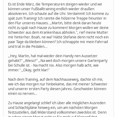
Es ist Ende März, die Temperaturen steigen wieder und wir
können unser Fußballtraining endlich wieder draußen
absolvieren. Ich schaute auf die Uhr. Verdammt! Ich komme zu
spät zum Training! Ich rannte die hölzerne Treppe hinunter in
den Flur unseres Hauses. ,,Martin, bitte denk daran heute
nicht zu spät nach Hause zu kommen! Morgen wollen wir deine
Schwester aus dem Krankenhaus abholen.", rief meine Mutter
mir hinterher. Boah, ne wa? Hätte Stefanie denn nicht noch ein
paar Tage da bleiben können? Ich schnappte mir mein Fahrrad
und trat in die Pedalen...
,,Hey, Martin, hat mal wieder dein Handy nen Aussetzer
gehabt?" ,,Wieso?" ,,Na weil doch morgen unsere Gartenparty
bei Schulle ist. - Na macht nix. Also morgen halb acht, wie
immer." ,,Okay, geht klar!"
Nach dem Training, auf dem Nachhauseweg, dachte ich mir,
wie ich das morgen nur hinbekäme, das mit meiner Schwester
und unserer ersten Party diesen Jahres. Geschwister können
einen so nerven...
Zu Hause angelangt schlief ich über alle möglichen Ausreden
und Schlachtpläne hinweg ein, um am nächsten Morgen
festzustellen, daß Widerstand vollkommen zwecklos ist. Denn
in schon einem Monat geht es für mich auf Klassenfahrt.