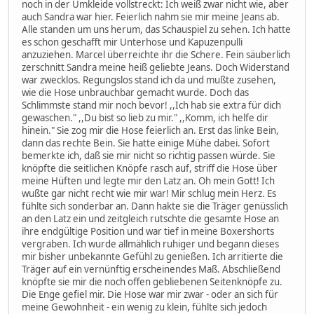
noch in der Umkleide vollstreckt: Ich weiß zwar nicht wie, aber
auch Sandra war hier. Feierlich nahm sie mir meine Jeans ab.
Alle standen um uns herum, das Schauspiel zu sehen. Ich hatte
es schon geschafft mir Unterhose und Kapuzenpulli
anzuziehen. Marcel überreichte ihr die Schere. Fein säuberlich
zerschnitt Sandra meine heiß geliebte Jeans. Doch Widerstand
war zwecklos. Regungslos stand ich da und mußte zusehen,
wie die Hose unbrauchbar gemacht wurde. Doch das
Schlimmste stand mir noch bevor! ,,Ich hab sie extra für dich
gewaschen." ,,Du bist so lieb zu mir." ,,Komm, ich helfe dir
hinein." Sie zog mir die Hose feierlich an. Erst das linke Bein,
dann das rechte Bein. Sie hatte einige Mühe dabei. Sofort
bemerkte ich, daß sie mir nicht so richtig passen würde. Sie
knöpfte die seitlichen Knöpfe rasch auf, striff die Hose über
meine Hüften und legte mir den Latz an. Oh mein Gott! Ich
wußte gar nicht recht wie mir war! Mir schlug mein Herz. Es
fühlte sich sonderbar an. Dann hakte sie die Träger genüsslich
an den Latz ein und zeitgleich rutschte die gesamte Hose an
ihre endgültige Position und war tief in meine Boxershorts
vergraben. Ich wurde allmählich ruhiger und begann dieses
mir bisher unbekannte Gefühl zu genießen. Ich arritierte die
Träger auf ein vernünftig erscheinendes Maß. Abschließend
knöpfte sie mir die noch offen gebliebenen Seitenknöpfe zu.
Die Enge gefiel mir. Die Hose war mir zwar - oder an sich für
meine Gewohnheit - ein wenig zu klein, fühlte sich jedoch