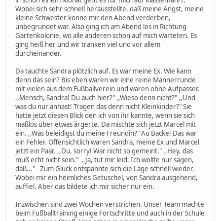
Wobei sich sehr schnell herausstellte, daß meine Angst, meine
kleine Schwester könne mir den Abend verderben,
unbegründet war. Also ging ich am Abend los in Richtung
Gartenkolonie, wo alle anderen schon auf mich warteten. Es
ging heiß her und wir tranken viel und vor allem
durcheinander.
Da tauchte Sandra plötzlich auf. Es war meine Ex. Wie kann
denn das sein? Bis eben waren wir eine reine Männerrunde
mit vielen aus dem Fußballverein und waren ohne Aufpasser.
,,Mensch, Sandra! Du auch hier?" ,,Wieso denn nicht?" ,,Und
was du nur anhast! Tragen das denn nicht Kleinkinder?" Sie
hatte jetzt diesen Blick den ich von ihr kannte, wenn sie sich
maßlos über etwas ärgerte. Da mischte sich jetzt Marcel mit
ein. ,,Was beleidigst du meine Freundin?" Au Backe! Das war
ein Fehler. Offensichtlich waren Sandra, meine Ex und Marcel
jetzt ein Paar. ,,Du, sorry! War nicht so gemeint." ,,Hey, das
muß echt nicht sein." ,,Ja, tut mir leid. Ich wollte nur sagen,
daß..." - Zum Glück entspannte sich die Lage schnell wieder.
Wobei mir ein heimliches Getuschel, von Sandra ausgehend,
auffiel. Aber das bildete ich mir sicher nur ein.
Inzwischen sind zwei Wochen verstrichen. Unser Team machte
beim Fußballtraining einige Fortschritte und auch in der Schule