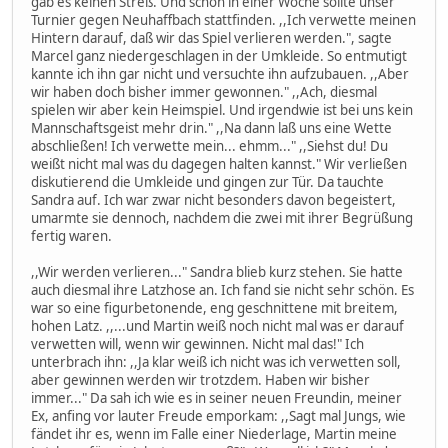
gab es keinen Streß. Und schon in einer Woche sollte unser
Turnier gegen Neuhaffbach stattfinden. ,,Ich verwette meinen
Hintern darauf, daß wir das Spiel verlieren werden.", sagte
Marcel ganz niedergeschlagen in der Umkleide. So entmutigt
kannte ich ihn gar nicht und versuchte ihn aufzubauen. ,,Aber
wir haben doch bisher immer gewonnen." ,,Ach, diesmal
spielen wir aber kein Heimspiel. Und irgendwie ist bei uns kein
Mannschaftsgeist mehr drin." ,,Na dann laß uns eine Wette
abschließen! Ich verwette mein... ehmm..." ,,Siehst du! Du
weißt nicht mal was du dagegen halten kannst." Wir verließen
diskutierend die Umkleide und gingen zur Tür. Da tauchte
Sandra auf. Ich war zwar nicht besonders davon begeistert,
umarmte sie dennoch, nachdem die zwei mit ihrer Begrüßung
fertig waren.
,,Wir werden verlieren..." Sandra blieb kurz stehen. Sie hatte
auch diesmal ihre Latzhose an. Ich fand sie nicht sehr schön. Es
war so eine figurbetonende, eng geschnittene mit breitem,
hohen Latz. ,,...und Martin weiß noch nicht mal was er darauf
verwetten will, wenn wir gewinnen. Nicht mal das!" Ich
unterbrach ihn: ,,Ja klar weiß ich nicht was ich verwetten soll,
aber gewinnen werden wir trotzdem. Haben wir bisher
immer..." Da sah ich wie es in seiner neuen Freundin, meiner
Ex, anfing vor lauter Freude emporkam: ,,Sagt mal Jungs, wie
fändet ihr es, wenn im Falle einer Niederlage, Martin meine