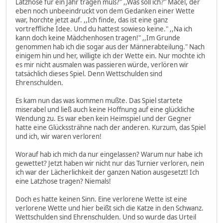
Latzhose für ein Jahr tragen muß?" ,,Was soll ich?" Macel, der
eben noch unbeeindruckt von dem Gedanken einer Wette
war, horchte jetzt auf. ,,Ich finde, das ist eine ganz
vortreffliche Idee. Und du hattest sowieso keine." ,,Na ich
kann doch keine Mädchenhosen tragen!" ,,Im Grunde
genommen hab ich die sogar aus der Männerabteilung." Nach
einigem hin und her, willigte ich der Wette ein. Nur mochte ich
es mir nicht ausmalen was passieren würde, verlören wir
tatsächlich dieses Spiel. Denn Wettschulden sind
Ehrenschulden.
Es kam nun das was kommen mußte. Das Spiel startete
miserabel und ließ auch keine Hoffnung auf eine glückliche
Wendung zu. Es war eben kein Heimspiel und der Gegner
hatte eine Glückssträhne nach der anderen. Kurzum, das Spiel
und ich, wir waren verloren!
Worauf hab ich mich da nur eingelassen? Warum nur habe ich
gewettet? Jetzt haben wir nicht nur das Turnier verloren, nein
ich war der Lächerlichkeit der ganzen Nation ausgesetzt! Ich
eine Latzhose tragen? Niemals!
Doch es hatte keinen Sinn. Eine verlorene Wette ist eine
verlorene Wette und hier beißt sich die Katze in den Schwanz.
Wettschulden sind Ehrenschulden. Und so wurde das Urteil