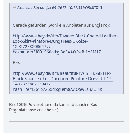
Zitat von: Piet am Juli 09, 2017, 10:11:35 VORMITTAG
Gerade gefunden (wohl ein Anbieter aus England):
http://www.ebay.de/itm/Divided-Black-Coated-Leather-
Look-Skirt-Pinafore-Dungarees-UK-Size-
12-/272732086477?
hash=item3f801960cd:g:8dEAAOSwB-1Y8M1Z
Bzw.
http://www.ebay.de/itm/Beautiful-TWISTED-SISTER-
Black-Faux-Leather-Dungaree-Pinafore-Dress-Uk-12-
14-/232388713941?
hash=item361b725dd5:g:em8AAOSwLsBZUl4s
Brr 100% Polyurethane da kannst du auch n Bau-
Regenlatzhose anziehen ;-)
---