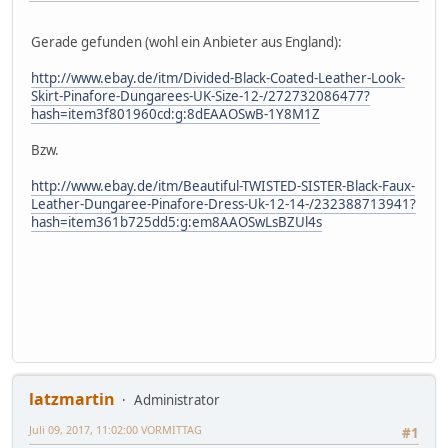
Gerade gefunden (wohl ein Anbieter aus England):
http://www.ebay.de/itm/Divided-Black-Coated-Leather-Look-
Skirt-Pinafore-Dungarees-UK-Size-12-/272732086477?
hash=item3f801960cd:g:8dEAAOSwB-1Y8M1Z
Bzw.
http://www.ebay.de/itm/Beautiful-TWISTED-SISTER-Black-Faux-
Leather-Dungaree-Pinafore-Dress-Uk-12-14-/232388713941?
hash=item361b725dd5:g:em8AAOSwLsBZUl4s
latzmartin
Administrator
Juli 09, 2017, 11:02:00 VORMITTAG
#1