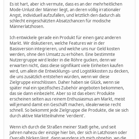
Es ist hart, aber ich vermute, dass es an der mehrheitlichen
Mode-Unlust der Männer liegt, an deren völlig irrationaler
Angst, individuell aufzufallen, und letztlich den dadurch als
schlecht eingeschätzten Absatzchancen für modische
Männerlatzhosen.
Ich entwickele gerade ein Produkt für einen ganz anderen
Markt. Wir diskutieren, welche Features wir in der
Basisversion integrieren, und welche uns nur Geld kosten
werden, ohne den Umsatz zu erhöhen. Eine bestimmte
Nutzergruppe wird leider in die Röhre gucken, denn wir
erwarten nicht, dass diese signifikant viele Einheiten kaufen
wird, um allein die Entwicklungs- und Logistikkosten zu decken,
die uns zusätzlich entstehen würden, wenn wir diese
Zielgruppe einschlössen. Daher haben sie Glück, wenn sie
später mal ein spezifisches Zubehör angeboten bekommen,
das sie dann einbezieht. Aber so ist das eben: Produkte
erscheinen selten aus reinem Enthusiasmus am Markt, meist
will jemand damit ein Geschäft machen, idealerweise recht
schnell. So bekommt jede Zielgruppe die Produkte, die sie sich
durch aktive Marktteilnahme 'verdient'.
Wenn ich durch die Straßen meiner Stadt gehe, und seit
Jahren nahezu der einzige hier bin, der sich in Latzhosen oder
Overalls blicken lässt, dann wundere ich mich ohnehin, wo die