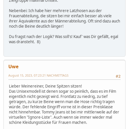
Zielgruppe maximal Unisex.
Nebenbei: Ich habe hier mehrere Latzhosen aus der
Frauenabteilung, die sitzen bei mir einfach besser als viele
ihrer Äquivalente aus der Männerabteilung. Oft sind dazu auch
noch die Beine deutlich länger!
Du fragst nach der Logik? Was soll's! Kauf' was Dir gefällt, egal
was dransteht. 8)
Uwe
August 15, 2023, 07:23:21 NACHMITTAGS
#2
Lieber Meinereiner, Deine Spitzen sitzen!
Das Unisexmodell ist denen sogar so peinlich, dass es im Film
eigentlich nicht gezeigt wird. Frontlatz zu niedrig, zu tief
getragen, zu kurze Beine wenn man die Hose richtig tragen
würde. Der fehlende Eingriff vorne ist in dieser Preisklasse
nicht hinnehmbar. Tommy Jeans ist bei mir mittlerweile auf der
virtuellen "Ignore-Liste". Auch wenn sie immer wieder mal
schöne Kleidungsstücke für Frauen machen.