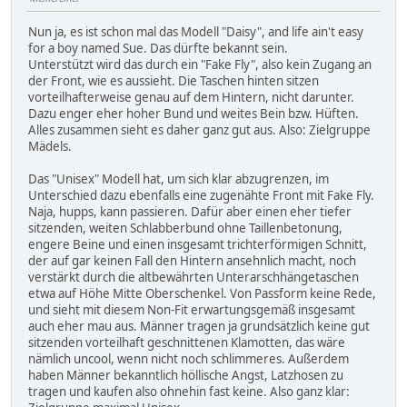
Nun ja, es ist schon mal das Modell "Daisy", and life ain't easy
for a boy named Sue. Das dürfte bekannt sein.
Unterstützt wird das durch ein "Fake Fly", also kein Zugang an
der Front, wie es aussieht. Die Taschen hinten sitzen
vorteilhafterweise genau auf dem Hintern, nicht darunter.
Dazu enger eher hoher Bund und weites Bein bzw. Hüften.
Alles zusammen sieht es daher ganz gut aus. Also: Zielgruppe
Mädels.
Das "Unisex" Modell hat, um sich klar abzugrenzen, im
Unterschied dazu ebenfalls eine zugenähte Front mit Fake Fly.
Naja, hupps, kann passieren. Dafür aber einen eher tiefer
sitzenden, weiten Schlabberbund ohne Taillenbetonung,
engere Beine und einen insgesamt trichterförmigen Schnitt,
der auf gar keinen Fall den Hintern ansehnlich macht, noch
verstärkt durch die altbewährten Unterarschhängetaschen
etwa auf Höhe Mitte Oberschenkel. Von Passform keine Rede,
und sieht mit diesem Non-Fit erwartungsgemäß insgesamt
auch eher mau aus. Männer tragen ja grundsätzlich keine gut
sitzenden vorteilhaft geschnittenen Klamotten, das wäre
nämlich uncool, wenn nicht noch schlimmeres. Außerdem
haben Männer bekanntlich höllische Angst, Latzhosen zu
tragen und kaufen also ohnehin fast keine. Also ganz klar: