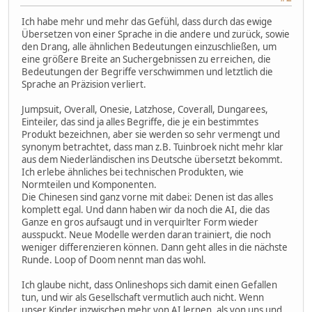
Ich habe mehr und mehr das Gefühl, dass durch das ewige
Übersetzen von einer Sprache in die andere und zurück, sowie
den Drang, alle ähnlichen Bedeutungen einzuschließen, um
eine größere Breite an Suchergebnissen zu erreichen, die
Bedeutungen der Begriffe verschwimmen und letztlich die
Sprache an Präzision verliert.
Jumpsuit, Overall, Onesie, Latzhose, Coverall, Dungarees,
Einteiler, das sind ja alles Begriffe, die je ein bestimmtes
Produkt bezeichnen, aber sie werden so sehr vermengt und
synonym betrachtet, dass man z.B. Tuinbroek nicht mehr klar
aus dem Niederländischen ins Deutsche übersetzt bekommt.
Ich erlebe ähnliches bei technischen Produkten, wie
Normteilen und Komponenten.
Die Chinesen sind ganz vorne mit dabei: Denen ist das alles
komplett egal. Und dann haben wir da noch die AI, die das
Ganze en gros aufsaugt und in verquirlter Form wieder
ausspuckt. Neue Modelle werden daran trainiert, die noch
weniger differenzieren können. Dann geht alles in die nächste
Runde. Loop of Doom nennt man das wohl.
Ich glaube nicht, dass Onlineshops sich damit einen Gefallen
tun, und wir als Gesellschaft vermutlich auch nicht. Wenn
unser Kinder inzwischen mehr von AI lernen, als von uns und