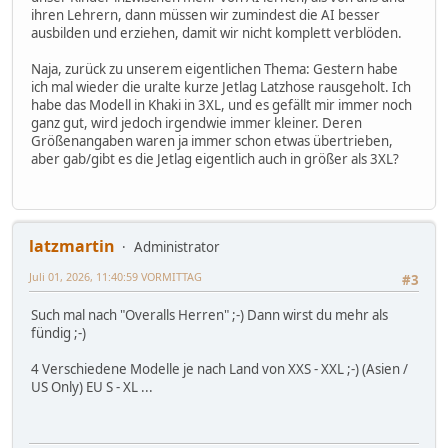
ihren Lehrern, dann müssen wir zumindest die AI besser
ausbilden und erziehen, damit wir nicht komplett verblöden.
Naja, zurück zu unserem eigentlichen Thema: Gestern habe
ich mal wieder die uralte kurze Jetlag Latzhose rausgeholt. Ich
habe das Modell in Khaki in 3XL, und es gefällt mir immer noch
ganz gut, wird jedoch irgendwie immer kleiner. Deren
Größenangaben waren ja immer schon etwas übertrieben,
aber gab/gibt es die Jetlag eigentlich auch in größer als 3XL?
latzmartin
Administrator
Juli 01, 2026, 11:40:59 VORMITTAG
#3
Such mal nach "Overalls Herren" ;-) Dann wirst du mehr als
fündig ;-)
4 Verschiedene Modelle je nach Land von XXS - XXL ;-) (Asien /
US Only) EU S - XL ...