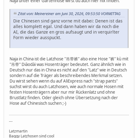
Naja unter einer Gartenhose wirst du auch hier nix finden.
Zitat von: Meinereiner am Juni 30, 2026, 09:53:50 VORMITTAG
Die Chinesen sind ganz vorne mit dabei: Denen ist das
alles komplett egal. Und dann haben wir da noch die
AI, die das Ganze en gros aufsaugt und in verquirlter
Form wieder ausspuckt.
Naja in China ist die Latzhose "吊带裤" also eine Hose "裤" kù mit
"吊带" Diàodài was Hosenträger bedeutet. Ganz ähnlich wie in
Deutsch nur das in China es nicht auf den "Latz" wie in Deutsch
sondern auf die Träger als beschreibendes Merkmal setzen.
Du wirst sehen wenn du auf AliExpress nach "strap pants"
suchst wirst du auch Latzhosen, wie auch normale Hosen mit
festen Hosenträgern aber nur mir Rückenlatz und ohne
Brustlatz finden. Oder gleich ohne Übersetzung nach der
Hose auf Chinesisch suchen ;-)
---
Latzmartin
Baggy Latzhosen sind cool