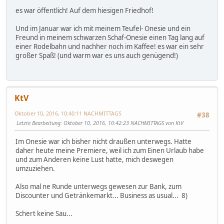
es war öffentlich! Auf dem hiesigen Friedhof!
Und im Januar war ich mit meinem Teufel- Onesie und ein
Freund in meinem schwarzen Schaf-Onesie einen Tag lang auf
einer Rodelbahn und nachher noch im Kaffee! es war ein sehr
großer Spaß! (und warm war es uns auch genügend!)
KtV
Oktober 10, 2016, 10:40:11 NACHMITTAGS
#38
Letzte Bearbeitung
: Oktober 10, 2016, 10:42:23 NACHMITTAGS von KtV
Im Onesie war ich bisher nicht draußen unterwegs. Hatte
daher heute meine Premiere, weil ich zum Einen Urlaub habe
und zum Anderen keine Lust hatte, mich deswegen
umzuziehen.
Also mal ne Runde unterwegs gewesen zur Bank, zum
Discounter und Getränkemarkt... Business as usual... 8)
Schert keine Sau...