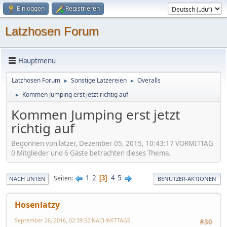
Einloggen
Registrieren
Latzhosen Forum
Hauptmenü
Latzhosen Forum
Sonstige Latzereien
Overalls
►
►
Kommen Jumping erst jetzt richtig auf
►
Kommen Jumping erst jetzt
richtig auf
Begonnen von latzer, Dezember 05, 2015, 10:43:17 VORMITTAG
0 Mitglieder und 6 Gäste betrachten dieses Thema.
1
2
4
5
Seiten
3
NACH UNTEN
BENUTZER-AKTIONEN
Hosenlatzy
September 26, 2016, 02:39:52 NACHMITTAGS
#30